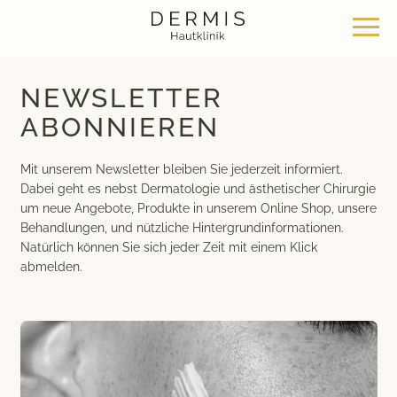
NEWSLETTER
Angebot
Standorte
Über uns
ABONNIEREN
Hautklinik Zürich Seefeld
Philosophie
Dermatochirurgie
Mit unserem Newsletter bleiben Sie jederzeit informiert.
Dabei geht es nebst Dermatologie und ästhetischer Chirurgie
um neue Angebote, Produkte in unserem Online Shop, unsere
Hautklinik Zürich Bülach
News & Wissen
Klassische Dermatologie
Behandlungen, und nützliche Hintergrundinformationen.
Natürlich können Sie sich jeder Zeit mit einem Klick
Hautklinik Zürich Bachenbülach
Team
Ästhetische Dermatologie
abmelden.
Hautklinik Bad Ragaz
Bei uns arbeiten
Ästhetische Chirurgie
Hautklinik Davos
Medizinische Kosmetik