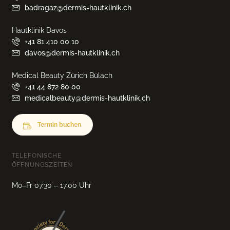
badragaz@dermis-hautklinik.ch
Hautklinik Davos
+41 81 410 00 10
davos@dermis-hautklinik.ch
Medical Beauty Zürich Bülach
+41 44 872 80 00
medicalbeauty@dermis-hautklinik.ch
Termin buchen
TELEFONISCHE
ÖFFNUNGSZEITEN
Mo–Fr 07.30 – 17.00 Uhr