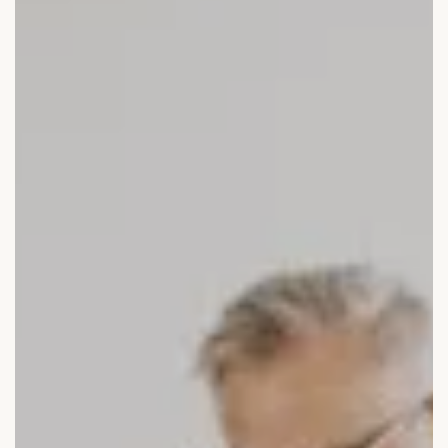
Medical Beauty Zürich Bülach
Lasertherapie
Infusionstherapien
Dr. Sabine Bruckert Skincare