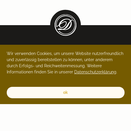
Wir verwenden Cookies, um unsere Website nutzerfreundlich
KONTAKTIEREN
und zuverlässig bereitstellen zu können, unter anderem
Hautklinik Zürich Seefeld
durch Erfolgs- und Reichweitenmessung. Weitere
+41 44 555 08 00
Informationen finden Sie in unserer
Datenschutzerklärung
.
seefeld@dermis-hautklinik.ch
Hautklinik Zürich Bülach
ok
+41 44 872 80 00
info@dermis-hautklinik.ch
Hautklinik Bad Ragaz
+41 81 303 38 85
badragaz@dermis-hautklinik.ch