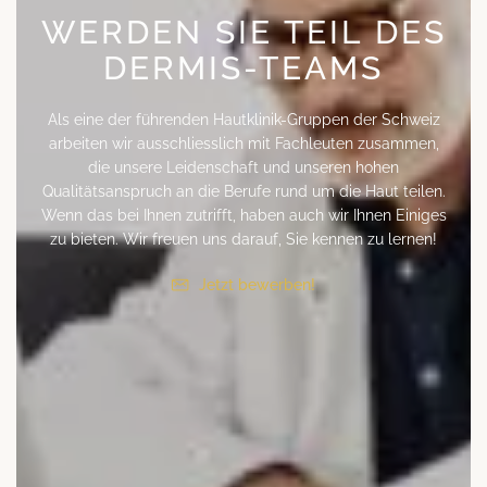
WERDEN SIE TEIL DES
DERMIS-TEAMS
Als eine der führenden Hautklinik-Gruppen der Schweiz
arbeiten wir ausschliesslich mit Fachleuten zusammen,
die unsere Leidenschaft und unseren hohen
Qualitätsanspruch an die Berufe rund um die Haut teilen.
Wenn das bei Ihnen zutrifft, haben auch wir Ihnen Einiges
zu bieten. Wir freuen uns darauf, Sie kennen zu lernen!
Jetzt bewerben!