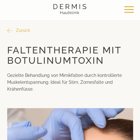
Zurück
Angebot
Standorte
Über uns
FALTENTHERAPIE MIT
BOTULINUMTOXIN
Hautklinik Zürich Seefeld
Philosophie
Dermatochirurgie
Gezielte Behandlung von Mimikfalten durch kontrollierte
Hautklinik Zürich Bülach
News & Wissen
Klassische Dermatologie
Muskelentspannung. Ideal für Stirn, Zornesfalte und
Krähenfüsse.
Hautklinik Zürich Bachenbülach
Team
Ästhetische Dermatologie
Hautklinik Bad Ragaz
Bei uns arbeiten
Ästhetische Chirurgie
Hautklinik Davos
Medizinische Kosmetik