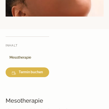
Medical Beauty Zürich Bülach
Lasertherapie
Infusionstherapien
Dr. Sabine Bruckert Skincare
INHALT
Mesotherapie
Termin buchen
Mesotherapie