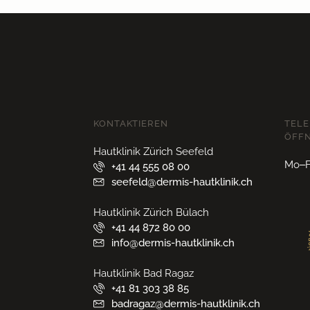
KONTAKTIEREN
TELE
ÖFF
Hautklinik Zürich Seefeld
Mo–Fr
+41 44 555 08 00
seefeld@dermis-hautklinik.ch
Hautklinik Zürich Bülach
+41 44 872 80 00
info@dermis-hautklinik.ch
Hautklinik Bad Ragaz
+41 81 303 38 85
badragaz@dermis-hautklinik.ch