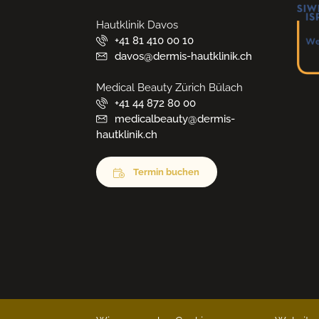
Hautklinik Davos
+41 81 410 00 10
davos@dermis-hautklinik.ch
Medical Beauty Zürich Bülach
+41 44 872 80 00
medicalbeauty@dermis-
hautklinik.ch
Termin buchen