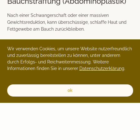
Bauchstraffung (Abdominoplastik)
Nach einer Schwangerschaft oder einer massiven
Gewichtsreduktion, kann überschüssige, schlaffe Haut und
Fettgewebe am Bauch zurückbleiben.
Wir verwenden Cookies, um unsere Website nutzerfreundlich
Mehr erfahren
und zuverlässig bereitstellen zu können, unter anderem
durch Erfolgs- und Reichweitenmessung. Weitere
Informationen finden Sie in unserer
Datenschutzerklärung
.
ok