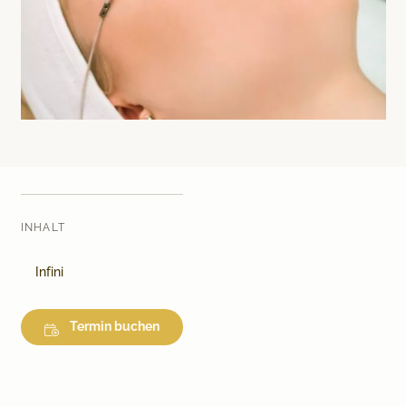
Medical Beauty Zürich Bülach
Lasertherapie
Infusionstherapien
Dr. Sabine Bruckert Skincare
INHALT
Infini
Termin buchen