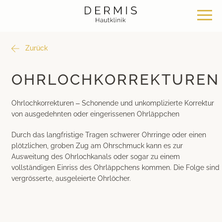
Zurück
Angebot
Standorte
Über uns
OHRLOCHKORREKTUREN
Hautklinik Zürich Seefeld
Philosophie
Dermatochirurgie
Ohrlochkorrekturen – Schonende und unkomplizierte Korrektur
von ausgedehnten oder eingerissenen Ohrläppchen
Hautklinik Zürich Bülach
News & Wissen
Klassische Dermatologie
Durch das langfristige Tragen schwerer Ohrringe oder einen
plötzlichen, groben Zug am Ohrschmuck kann es zur
Hautklinik Zürich Bachenbülach
Team
Ästhetische Dermatologie
Ausweitung des Ohrlochkanals oder sogar zu einem
vollständigen Einriss des Ohrläppchens kommen. Die Folge sind
Hautklinik Bad Ragaz
Bei uns arbeiten
Ästhetische Chirurgie
vergrösserte, ausgeleierte Ohrlöcher.
Hautklinik Davos
Medizinische Kosmetik