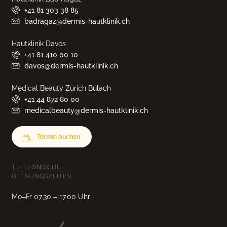
+41 81 303 38 85
badragaz@dermis-hautklinik.ch
Hautklinik Davos
+41 81 410 00 10
davos@dermis-hautklinik.ch
Medical Beauty Zürich Bülach
+41 44 872 80 00
medicalbeauty@dermis-hautklinik.ch
Termin buchen
TELEFONISCHE
ÖFFNUNGSZEITEN
Mo–Fr 07.30 – 17.00 Uhr