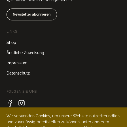
Newsletter abonnieren
LINKS
Shop
Ärztliche Zuweisung
Impressum
Datenschutz
FOLGEN SIE UNS
Wir verwenden Cookies, um unsere Website nutzerfreundlich
und zuverlässig bereitstellen zu können, unter anderem
SPRACHE