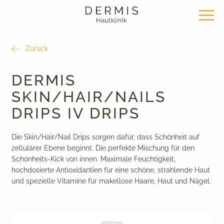
Zurück
Angebot
Standorte
Über uns
DERMIS
SKIN/HAIR/NAILS
Hautklinik Zürich Seefeld
Philosophie
Dermatochirurgie
DRIPS IV DRIPS
Hautklinik Zürich Bülach
News & Wissen
Klassische Dermatologie
Die Skin/Hair/Nail Drips sorgen dafür, dass Schönheit auf
zellulärer Ebene beginnt. Die perfekte Mischung für den
Hautklinik Zürich Bachenbülach
Team
Ästhetische Dermatologie
Schönheits-Kick von innen. Maximale Feuchtigkeit,
hochdosierte Antioxidantien für eine schöne, strahlende Haut
Hautklinik Bad Ragaz
Bei uns arbeiten
Ästhetische Chirurgie
und spezielle Vitamine für makellose Haare, Haut und Nägel.
Hautklinik Davos
Medizinische Kosmetik