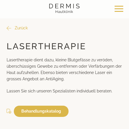
Zurück
Angebot
Standorte
Über uns
LASERTHERAPIE
Hautklinik Zürich Seefeld
Philosophie
Dermatochirurgie
Lasertherapie dient dazu, kleine Blutgefässe zu veröden,
überschüssiges Gewebe zu entfernen oder Verfärbungen der
Hautklinik Zürich Bülach
News & Wissen
Klassische Dermatologie
Haut aufzuhellen. Ebenso bieten verschiedene Laser ein
grosses Angebot an AntiAging.
Hautklinik Zürich Bachenbülach
Team
Ästhetische Dermatologie
Lassen Sie sich unseren Spezialisten individuell beraten.
Hautklinik Bad Ragaz
Bei uns arbeiten
Ästhetische Chirurgie
Behandlungskatalog
Hautklinik Davos
Medizinische Kosmetik