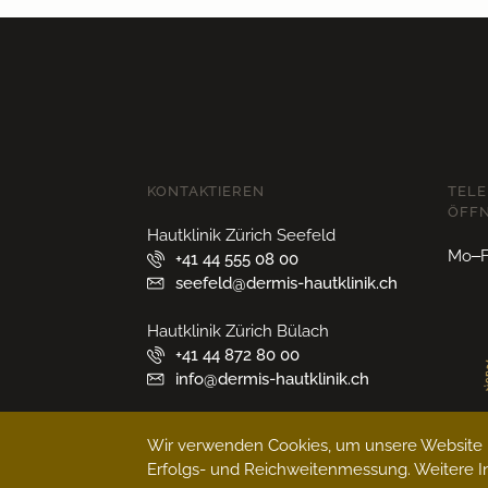
KONTAKTIEREN
TELE
ÖFF
Hautklinik Zürich Seefeld
Mo–Fr
+41 44 555 08 00
seefeld@dermis-hautklinik.ch
Hautklinik Zürich Bülach
+41 44 872 80 00
info@dermis-hautklinik.ch
Hautklinik Bad Ragaz
Wir verwenden Cookies, um unsere Website n
+41 81 303 38 85
Erfolgs- und Reichweitenmessung. Weitere In
badragaz@dermis-hautklinik.ch