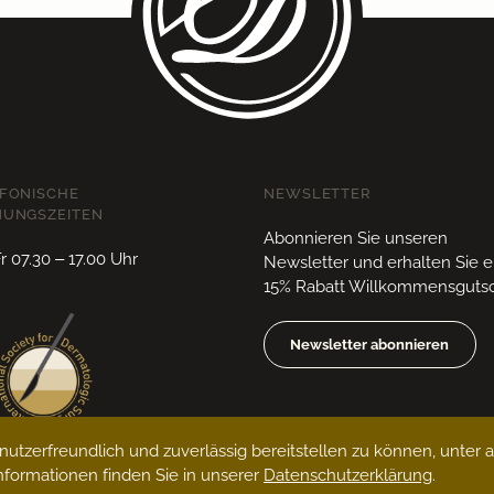
FONISCHE
NEWSLETTER
NUNGSZEITEN
Abonnieren Sie unseren
 07.30 – 17.00 Uhr
Newsletter und erhalten Sie 
15% Rabatt Willkommensgutsc
Newsletter abonnieren
utzerfreundlich und zuverlässig bereitstellen zu können, unter
formationen finden Sie in unserer
Datenschutzerklärung
.