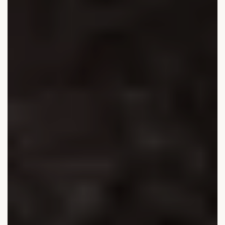
Medical Beauty Zürich Bülach
Lasertherapie
Infusionstherapien
Dr. Sabine Bruckert Skincare