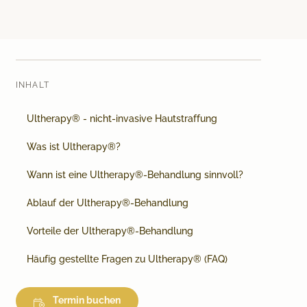
Medical Beauty Zürich Bülach
Lasertherapie
Infusionstherapien
Dr. Sabine Bruckert Skincare
INHALT
Ultherapy® - nicht-invasive Hautstraffung
Was ist Ultherapy®?
Wann ist eine Ultherapy®-Behandlung sinnvoll?
Ablauf der Ultherapy®-Behandlung
Vorteile der Ultherapy®-Behandlung
Häufig gestellte Fragen zu Ultherapy® (FAQ)
Termin buchen