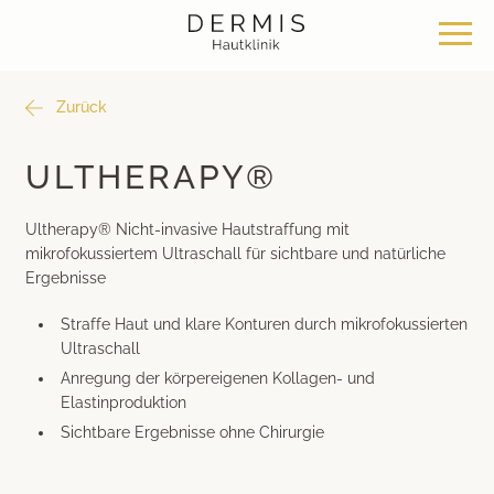
Zurück
Angebot
Standorte
Über uns
ULTHERAPY®
Hautklinik Zürich Seefeld
Philosophie
Dermatochirurgie
Ultherapy® Nicht-invasive Hautstraffung mit
mikrofokussiertem Ultraschall für sichtbare und natürliche
Hautklinik Zürich Bülach
News & Wissen
Klassische Dermatologie
Ergebnisse
Straffe Haut und klare Konturen durch mikrofokussierten
Hautklinik Zürich Bachenbülach
Team
Ästhetische Dermatologie
Ultraschall
Anregung der körpereigenen Kollagen- und
Hautklinik Bad Ragaz
Bei uns arbeiten
Ästhetische Chirurgie
Elastinproduktion
Sichtbare Ergebnisse ohne Chirurgie
Hautklinik Davos
Medizinische Kosmetik