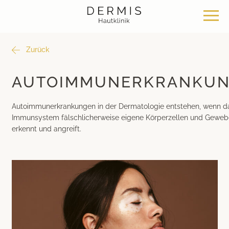
Zurück
Angebot
Standorte
Über uns
AUTOIMMUNERKRANKU
Hautklinik Zürich Seefeld
Philosophie
Dermatochirurgie
Autoimmunerkrankungen in der Dermatologie entstehen, wenn d
Immunsystem fälschlicherweise eigene Körperzellen und Geweb
Hautklinik Zürich Bülach
News & Wissen
Klassische Dermatologie
erkennt und angreift.
Hautklinik Zürich Bachenbülach
Team
Ästhetische Dermatologie
Hautklinik Bad Ragaz
Bei uns arbeiten
Ästhetische Chirurgie
Hautklinik Davos
Medizinische Kosmetik