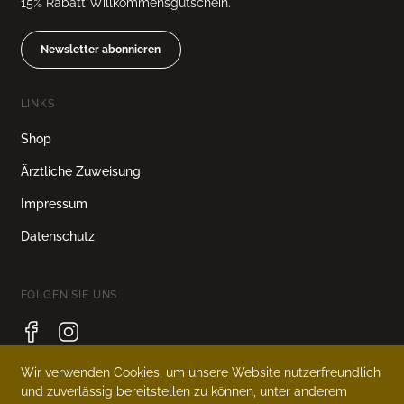
15% Rabatt Willkommensgutschein.
Newsletter abonnieren
LINKS
Shop
Ärztliche Zuweisung
Impressum
Datenschutz
FOLGEN SIE UNS
Wir verwenden Cookies, um unsere Website nutzerfreundlich
und zuverlässig bereitstellen zu können, unter anderem
SPRACHE