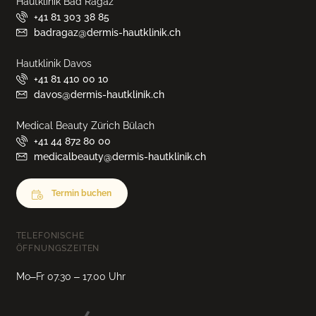
Hautklinik Bad Ragaz
+41 81 303 38 85
badragaz@dermis-hautklinik.ch
Hautklinik Davos
+41 81 410 00 10
davos@dermis-hautklinik.ch
Medical Beauty Zürich Bülach
+41 44 872 80 00
medicalbeauty@dermis-hautklinik.ch
Termin buchen
TELEFONISCHE
ÖFFNUNGSZEITEN
Mo–Fr 07.30 – 17.00 Uhr