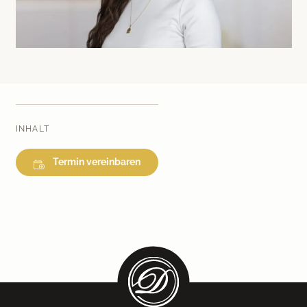
Medical Beauty Zürich Bülach
Lasertherapie
Infusionstherapien
Dr. Sabine Bruckert Skincare
INHALT
Termin vereinbaren