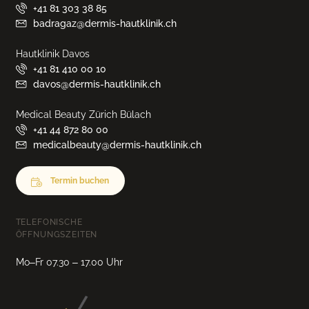
+41 81 303 38 85
badragaz@dermis-hautklinik.ch
Hautklinik Davos
+41 81 410 00 10
davos@dermis-hautklinik.ch
Medical Beauty Zürich Bülach
+41 44 872 80 00
medicalbeauty@dermis-hautklinik.ch
Termin buchen
TELEFONISCHE
ÖFFNUNGSZEITEN
Mo–Fr 07.30 – 17.00 Uhr