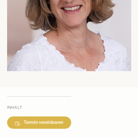
Medical Beauty Zürich Bülach
Lasertherapie
Infusionstherapien
Dr. Sabine Bruckert Skincare
INHALT
Termin vereinbaren