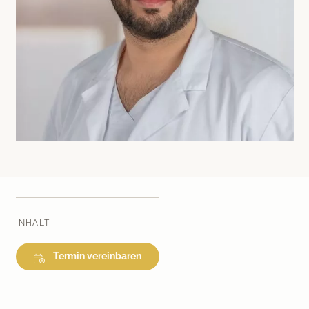
Medical Beauty Zürich Bülach
Lasertherapie
Infusionstherapien
Dr. Sabine Bruckert Skincare
INHALT
Termin vereinbaren