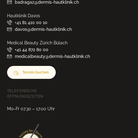
badragaz@dermis-hautklinik.ch
Hautklinik Davos
+41 81 410 00 10
davos@dermis-hautklinik.ch
Medical Beauty Zürich Bülach
+41 44 872 80 00
medicalbeauty@dermis-hautklinik.ch
Termin buchen
TELEFONISCHE
ÖFFNUNGSZEITEN
Mo–Fr 07.30 – 17.00 Uhr