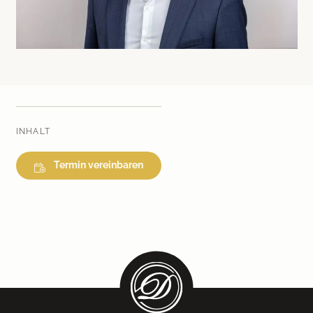
Medical Beauty Zürich Bülach
Lasertherapie
Infusionstherapien
Dr. Sabine Bruckert Skincare
INHALT
Termin vereinbaren