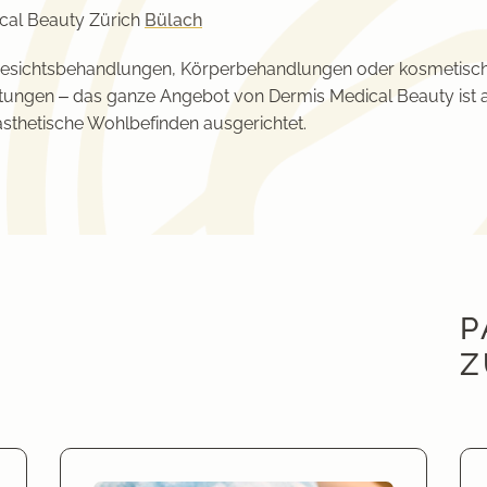
cal Beauty Zürich
Bülach
esichtsbehandlungen, Körperbehandlungen oder kosmetisc
tungen – das ganze Angebot von Dermis Medical Beauty ist 
ästhetische Wohlbefinden ausgerichtet.
P
Z
tgefühl
Hartnäckige Fettpölsterchen einfach wegfrieren
Der