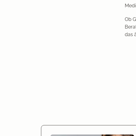
Medi
Ob G
Bera
das 
Ihr Sommer-Upgrade für ein sicheres Hau