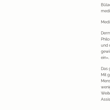
Büla
mediz
Mediz
Derm
Philo
und 
gewi
ein»,
Das 
Mit 
Mens
wenig
Weit
Assis