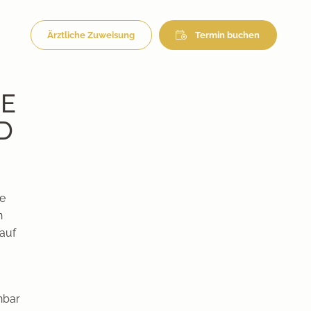
Ärztliche Zuweisung
Termin buchen
IE
D
re
n
auf
hbar