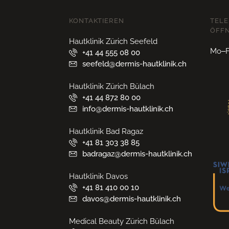
KONTAKTIEREN
TELE
ÖFF
Hautklinik Zürich Seefeld
Mo–Fr
+41 44 555 08 00
seefeld@dermis-hautklinik.ch
Hautklinik Zürich Bülach
+41 44 872 80 00
info@dermis-hautklinik.ch
Hautklinik Bad Ragaz
+41 81 303 38 85
badragaz@dermis-hautklinik.ch
Hautklinik Davos
+41 81 410 00 10
davos@dermis-hautklinik.ch
Medical Beauty Zürich Bülach