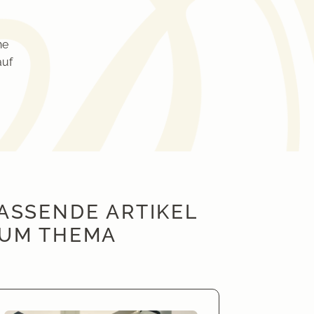
he
auf
ASSENDE ARTIKEL
UM THEMA
mis Hautklinik Seefeld – Hautgesundheit mit Kompetenz und