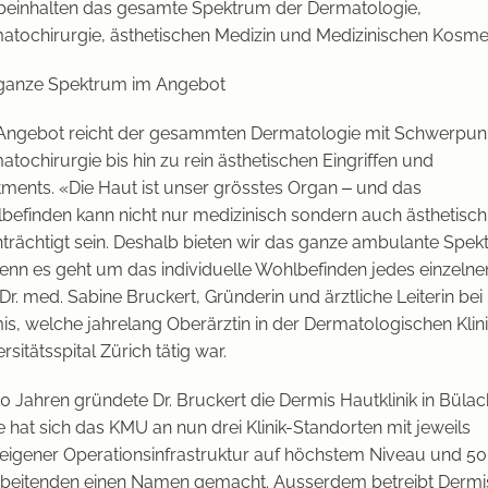
beinhalten das gesamte Spektrum der Dermatologie,
atochirurgie, ästhetischen Medizin und Medizinischen Kosmet
ganze Spektrum im Angebot
Angebot reicht der gesammten Dermatologie mit Schwerpun
tochirurgie bis hin zu rein ästhetischen Eingriffen und
tments. «Die Haut ist unser grösstes Organ – und das
befinden kann nicht nur medizinisch sondern auch ästhetisch
nträchtigt sein. Deshalb bieten wir das ganze ambulante Spe
denn es geht um das individuelle Wohlbefinden jedes einzelne
Dr. med. Sabine Bruckert, Gründerin und ärztliche Leiterin bei
is, welche jahrelang Oberärztin in der Dermatologischen Klin
rsitätsspital Zürich tätig war.
0 Jahren gründete Dr. Bruckert die Dermis Hautklinik in Bülach
 hat sich das KMU an nun drei Klinik-Standorten mit jeweils
eigener Operationsinfrastruktur auf höchstem Niveau und 50
rbeitenden einen Namen gemacht. Ausserdem betreibt Dermis