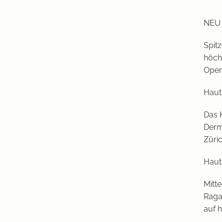
NEU 
Spit
höch
Oper
Haut
Das 
Derm
Züri
Haut
Mitt
Raga
auf 