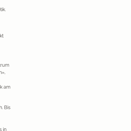
ik.
kt
ktrum
n»,
ik am
. Bis
 in