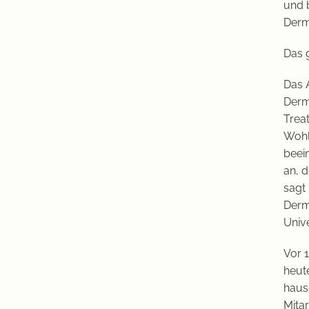
und 
Derm
Das 
Das 
Derma
Trea
Wohl
beei
an, 
sagt 
Derm
Unive
Vor 1
heute
haus
Mita