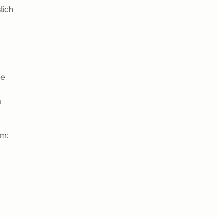
lich
se
n
am:
r