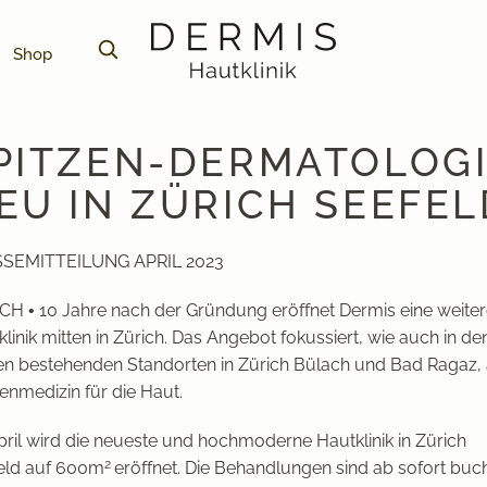
Shop
PITZEN-DERMATOLOG
EU IN ZÜRICH SEEFEL
SEMITTEILUNG APRIL 2023
CH •
10 Jahre nach der Gründung eröffnet Dermis eine weite
linik mitten in Zürich. Das Angebot fokussiert, wie auch in de
en bestehenden Standorten in Zürich Bülach und Bad Ragaz, 
enmedizin für die Haut.
pril wird die neueste und hochmoderne Hautklinik in Zürich
2
eld auf 600m
eröffnet. Die Behandlungen sind ab sofort buc