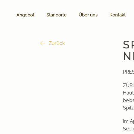
Angebot
Standorte
Über uns
Kontakt
S
Zurück
N
PRES
ZÜRI
Hautk
beid
Spitz
Im A
Seef