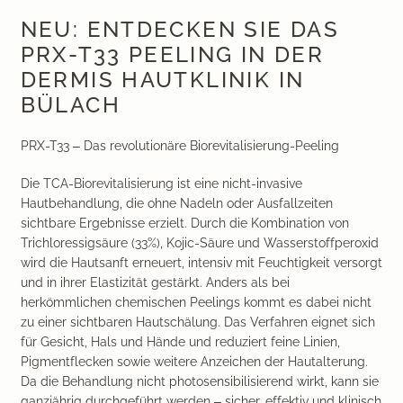
Medical Beauty Zürich Bülach
Lasertherapie
NEU: ENTDECKEN SIE DAS
PRX-T33 PEELING IN DER
Infusionstherapien
DERMIS HAUTKLINIK IN
BÜLACH
Dr. Sabine Bruckert Skincare
PRX-T33 – Das revolutionäre Biorevitalisierung-Peeling
Die TCA-Biorevitalisierung ist eine nicht-invasive
Hautbehandlung, die ohne Nadeln oder Ausfallzeiten
sichtbare Ergebnisse erzielt. Durch die Kombination von
Trichloressigsäure (33%), Kojic-Säure und Wasserstoffperoxid
wird die Hautsanft erneuert, intensiv mit Feuchtigkeit versorgt
und in ihrer Elastizität gestärkt. Anders als bei
herkömmlichen chemischen Peelings kommt es dabei nicht
zu einer sichtbaren Hautschälung. Das Verfahren eignet sich
für Gesicht, Hals und Hände und reduziert feine Linien,
Pigmentflecken sowie weitere Anzeichen der Hautalterung.
Da die Behandlung nicht photosensibilisierend wirkt, kann sie
ganzjährig durchgeführt werden – sicher, effektiv und klinisch