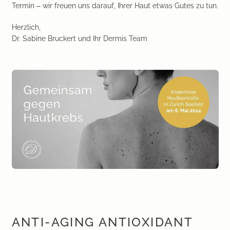
Termin – wir freuen uns darauf, Ihrer Haut etwas Gutes zu tun.
Medical Beauty Zürich Bülach
Lasertherapie
Herzlich,
Infusionstherapien
Dr. Sabine Bruckert und Ihr Dermis Team
Dr. Sabine Bruckert Skincare
ANTI-AGING ANTIOXIDANT