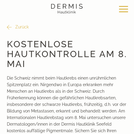
Zurück
Angebot
Standorte
Über uns
KOSTENLOSE
HAUTKONTROLLE AM 8.
Hautklinik Zürich Seefeld
Philosophie
Dermatochirurgie
MAI
Hautklinik Zürich Bülach
News & Wissen
Klassische Dermatologie
Die Schweiz nimmt beim Hautkrebs einen unrühmlichen
Spitzenplatz ein. Nirgendwo in Europa erkranken mehr
Hautklinik Zürich Bachenbülach
Team
Ästhetische Dermatologie
Menschen an Hautkrebs als in der Schweiz. Durch
Früherkennung können die gefährlichen Hautkrebsarten,
insbesondere der schwarze Hautkrebs, frühzeitig, d.h. vor der
Hautklinik Bad Ragaz
Bei uns arbeiten
Ästhetische Chirurgie
Bildung von Metastasen, erkannt und behandelt werden. Am
Internationalen Hautkrebstag vom 8. Mai untersuchen unsere
Hautklinik Davos
Medizinische Kosmetik
Dermatologen/innen in der Dermis Hautklinik Seefeld
kostenlos auffällige Pigmentmale. Sichern Sie sich Ihren