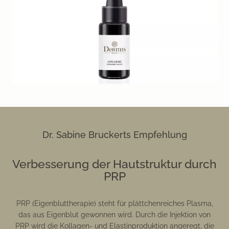
Dr. Sabine Bruckerts Empfehlung
Verbesserung der Hautstruktur durch
PRP
PRP (Eigenbluttherapie) steht für plättchenreiches Plasma,
das aus Eigenblut gewonnen wird. Durch die Injektion von
PRP wird die Kollagen- und Elastinproduktion angeregt, die