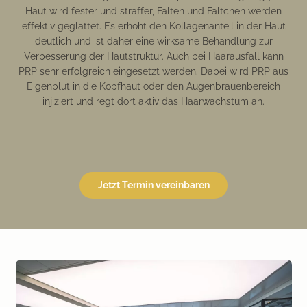
Haut wird fester und straffer, Falten und Fältchen werden
effektiv geglättet. Es erhöht den Kollagenanteil in der Haut
deutlich und ist daher eine wirksame Behandlung zur
Verbesserung der Hautstruktur. Auch bei Haarausfall kann
PRP sehr erfolgreich eingesetzt werden. Dabei wird PRP aus
Eigenblut in die Kopfhaut oder den Augenbrauenbereich
injiziert und regt dort aktiv das Haarwachstum an.
Jetzt Termin vereinbaren