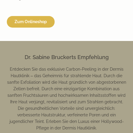
Zum Onlineshop
Dr. Sabine Bruckerts Empfehlung
Entdecken Sie das exklusive Carbon-Peeling in der Dermis
Hautklinik – das Geheimnis für strahlende Haut. Durch die
sanfte Exfoliation wird die Haut gründlich von abgestorbenen
Zellen befreit. Durch eine einzigartige Kombination aus
sanften Fruchtsäuren und hochwirksamen Inhaltsstoffen wird
Ihre Haut verjüngt, revitalisiert und zum Strahlen gebracht.
Die gesundheitlichen Vorteile sind unvergleichlich:
verbesserte Hautstruktur, verfeinerte Poren und ein
jugendlicher Teint. Erleben Sie den Luxus einer Hollywood-
Pflege in der Dermis Hautklinik.