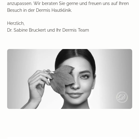
anzupassen. Wir beraten Sie gerne und freuen uns auf Ihren
Medical Beauty Zürich Bülach
Lasertherapie
Besuch in der Dermis Hautklinik.
Infusionstherapien
Herzlich,
Dr. Sabine Bruckert und Ihr Dermis Team
Dr. Sabine Bruckert Skincare