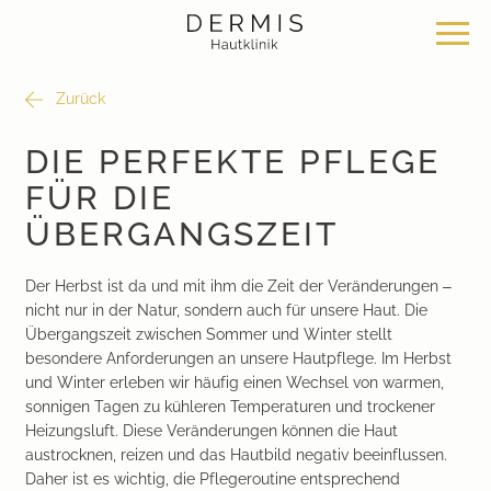
Zurück
Angebot
Standorte
Über uns
DIE PERFEKTE PFLEGE
FÜR DIE
Hautklinik Zürich Seefeld
Philosophie
Dermatochirurgie
ÜBERGANGSZEIT
Hautklinik Zürich Bülach
News & Wissen
Klassische Dermatologie
Der Herbst ist da und mit ihm die Zeit der Veränderungen –
nicht nur in der Natur, sondern auch für unsere Haut. Die
Hautklinik Zürich Bachenbülach
Team
Ästhetische Dermatologie
Übergangszeit zwischen Sommer und Winter stellt
besondere Anforderungen an unsere Hautpflege. Im Herbst
und Winter erleben wir häufig einen Wechsel von warmen,
Hautklinik Bad Ragaz
Bei uns arbeiten
Ästhetische Chirurgie
sonnigen Tagen zu kühleren Temperaturen und trockener
Heizungsluft. Diese Veränderungen können die Haut
Hautklinik Davos
Medizinische Kosmetik
austrocknen, reizen und das Hautbild negativ beeinflussen.
Daher ist es wichtig, die Pflegeroutine entsprechend